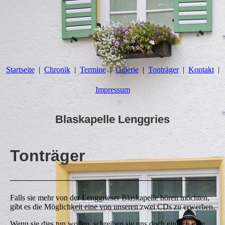
Startseite
Chronik
Termine
Galerie
Tonträger
Kontakt
Impressum
Blaskapelle Lenggries
Tonträger
Falls sie mehr von der Lenggrieser Blaskapelle hören möchten,
gibt es die Möglichkeit eine von unseren zwei CDs zu erwerben.
Wenn sie dies tun wollen, schreiben sie uns doch einfach eine